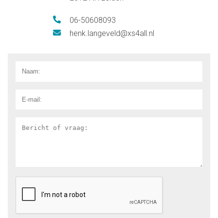
06-50608093
henk.langeveld@xs4all.nl